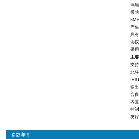
码输
模块
5M
产
具有
协议
采用
主要
支持
北斗
IR
输出
合
内
控
友好
参数详情