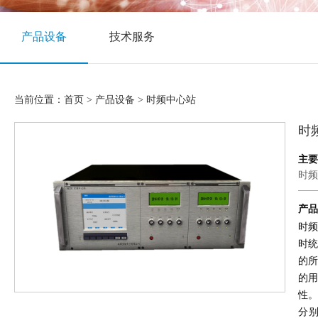
产品设备
技术服务
当前位置：
首页
>
产品设备
> 时频中心站
时
主要
时频
产品
时
时
的
的
性
分别