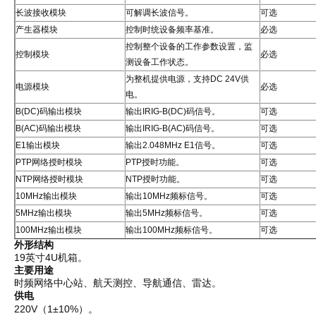
长波接收模块
可解调长波信号。
可选
产生器模块
控制时统设备频率基准。
必选
控制整个设备的工作参数设置，监
控制模块
必选
测设备工作状态。
为整机提供电源，支持DC 24V供
电源模块
必选
电。
B(DC)码输出模块
输出IRIG-B(DC)码信号。
可选
B(AC)码输出模块
输出IRIG-B(AC)码信号。
可选
E1输出模块
输出2.048MHz E1信号。
可选
PTP网络授时模块
PTP授时功能。
可选
NTP网络授时模块
NTP授时功能。
可选
10MHz输出模块
输出10MHz频标信号。
可选
5MHz输出模块
输出5MHz频标信号。
可选
100MHz输出模块
输出100MHz频标信号。
可选
外形结构
19英寸4U机箱。
主要用途
时频网络中心站、航天测控、导航通信、雷达。
供电
220V（1±10%）。